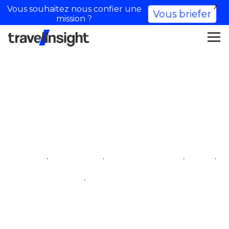
X
Vous souhaitez nous confier une
Vous briefer
mission ?
Louise Ebel Pandora
,
,
,
,
Cultura
iftm top resa
influencer di viaggio
storia
,
viaggio
villaggio degli influencer