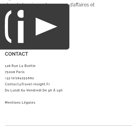
dans le tourisme du voyage d’affaires et
du loisirs.
CONTACT
128 Rue La Boétie
75008 Paris
+33 (0)184255682
Contact@Travel-Insight.fr
Du Lundi Au Vendredi De 9h À 19h
Mentions Légales