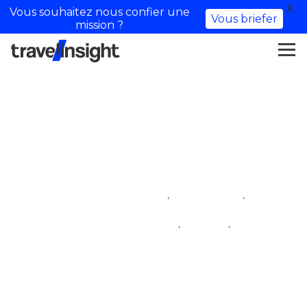
X
Vous souhaitez nous confier une
Vous briefer
mission ?
Nordelg
,
,
creatore di contenuti
iftm top resa
,
,
influencer di viaggio
viaggio
villaggio degli influencer