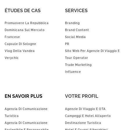
ÉTUDES DE CAS
SERVICES
Promuovere La Repubblica
Branding
Dominicana Sul Mercato
Brand Content
Francese
Social Media
Capsule Di Sologne
PR
Vlog Della Vandea
Sito Web Per Agenzie Di Viaggio E
Verychic
Tour Operator
Trade Marketing
Influence
EN SAVOIR PLUS
VOTRE PROFIL
Agenzia Di Comunicazione
Agenzie Di Viaggio E OTA
Turistica
Campeggi E Hotel All’aperto
Agenzia Di Comunicazione
Destinazione Turistica
Sostenibile E Responsabile
Hotel E Gruppi Alberghieri