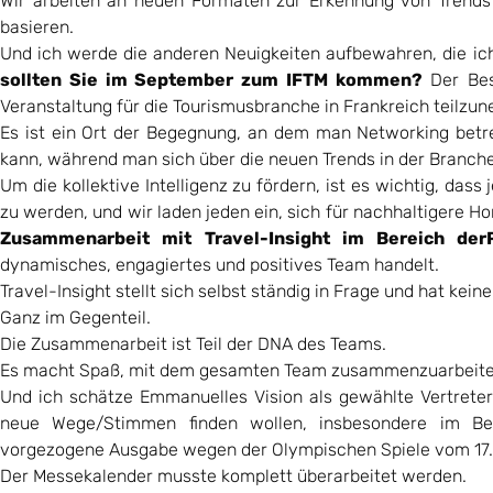
Wir arbeiten an neuen Formaten zur Erkennung von Trends in
basieren.
Und ich werde die anderen Neuigkeiten aufbewahren, die ic
sollten Sie im September zum IFTM kommen?
Der Be
Veranstaltung für die Tourismusbranche in Frankreich teilzu
Es ist ein Ort der Begegnung, an dem man Networking betre
kann, während man sich über die neuen Trends in der Branche
Um die kollektive Intelligenz zu fördern, ist es wichtig, das
zu werden, und wir laden jeden ein, sich für nachhaltigere H
Zusammenarbeit mit Travel-Insight im Bereich der
dynamisches, engagiertes und positives Team handelt.
Travel-Insight stellt sich selbst ständig in Frage und hat kei
Ganz im Gegenteil.
Die Zusammenarbeit ist Teil der DNA des Teams.
Es macht Spaß, mit dem gesamten Team zusammenzuarbeite
Und ich schätze Emmanuelles Vision als gewählte Vertreter
neue Wege/Stimmen finden wollen, insbesondere im Be
vorgezogene Ausgabe wegen der Olympischen Spiele vom 17. bis
Der Messekalender musste komplett überarbeitet werden.