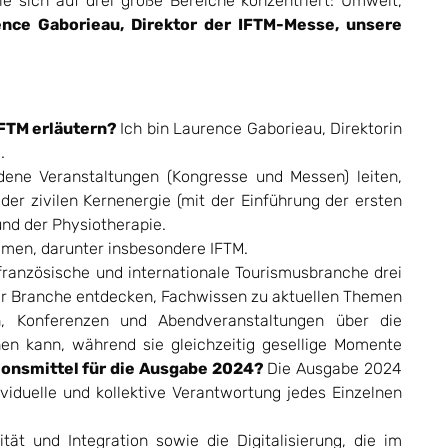
e sich auf drei große Bereiche konzentriert: Umwelt,
nce Gaborieau, Direktor der IFTM-Messe, unsere
 IFTM erläutern?
Ich bin Laurence Gaborieau, Direktorin
.
edene Veranstaltungen (Kongresse und Messen) leiten,
er zivilen Kernenergie (mit der Einführung der ersten
und der Physiotherapie.
mmen, darunter insbesondere IFTM.
französische und internationale Tourismusbranche drei
er Branche entdecken, Fachwissen zu aktuellen Themen
n, Konferenzen und Abendveranstaltungen über die
en kann, während sie gleichzeitig gesellige Momente
ionsmittel für die Ausgabe 2024?
Die Ausgabe 2024
viduelle und kollektive Verantwortung jedes Einzelnen
ität und Integration sowie die Digitalisierung, die im