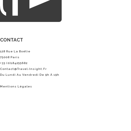
CONTACT
128 Rue La Boétie
75008 Paris
+33 (0)184255682
Contact@Travel-Insight.fr
Du Lundi Au Vendredi De 9h À 19h
Mentions Légales