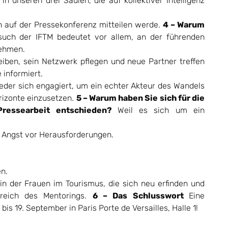
 unseren drei Säulen, die auf kollektiver Intelligenz
h auf der Pressekonferenz mitteilen werde.
4 – Warum
such der IFTM bedeutet vor allem, an der führenden
nehmen.
iben, sein Netzwerk pflegen und neue Partner treffen
 informiert.
s jeder sich engagiert, um ein echter Akteur des Wandels
orizonte einzusetzen.
5 – Warum haben Sie sich für die
Pressearbeit
entschieden
?
Weil es sich um ein
ne Angst vor Herausforderungen.
n.
in der Frauen im Tourismus, die sich neu erfinden und
reich des Mentorings.
6 – Das Schlusswort
Eine
 19. September in Paris Porte de Versailles, Halle 1!