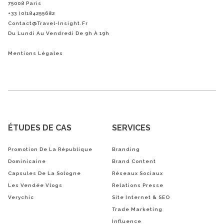
75008 Paris
+33 (0)184255682
Contact@Travel-Insight.fr
Du Lundi Au Vendredi De 9h À 19h
Mentions Légales
ÉTUDES DE CAS
SERVICES
Promotion De La République
Branding
Dominicaine
Brand Content
Capsules De La Sologne
Réseaux Sociaux
Les Vendée Vlogs
Relations Presse
Verychic
Site Internet & SEO
Trade Marketing
Influence