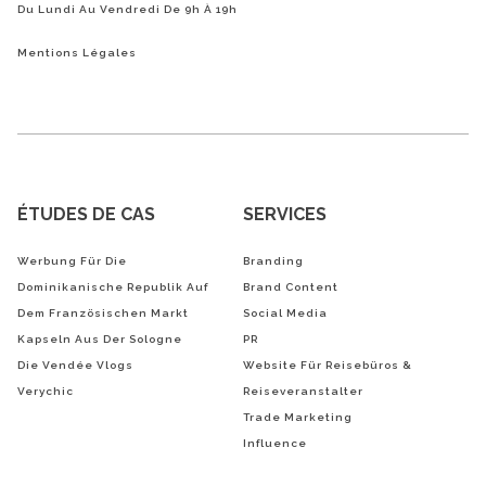
Du Lundi Au Vendredi De 9h À 19h
Mentions Légales
ÉTUDES DE CAS
SERVICES
Werbung Für Die
Branding
Dominikanische Republik Auf
Brand Content
Dem Französischen Markt
Social Media
Kapseln Aus Der Sologne
PR
Die Vendée Vlogs
Website Für Reisebüros &
Verychic
Reiseveranstalter
Trade Marketing
Influence