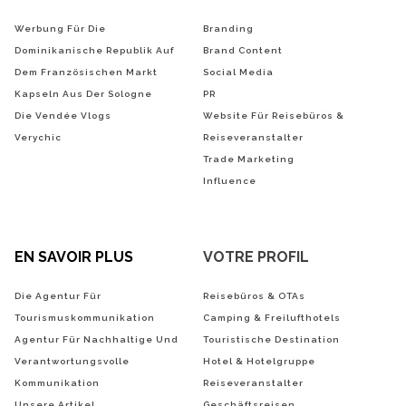
Werbung Für Die
Branding
Dominikanische Republik Auf
Brand Content
Dem Französischen Markt
Social Media
Kapseln Aus Der Sologne
PR
Die Vendée Vlogs
Website Für Reisebüros &
Verychic
Reiseveranstalter
Trade Marketing
Influence
EN SAVOIR PLUS
VOTRE PROFIL
Die Agentur Für
Reisebüros & OTAs
Tourismuskommunikation
Camping & Freilufthotels
Agentur Für Nachhaltige Und
Touristische Destination
Verantwortungsvolle
Hotel & Hotelgruppe
Kommunikation
Reiseveranstalter
Unsere Artikel
Geschäftsreisen