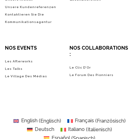
Unsere Kundenreferenzen
Kontaktieren Sie Die
Kommunikationsagentur
NOS EVENTS
NOS COLLABORATIONS
:
Les Afterworks
Le Clic D’Or
Les Talks
Le Forum Des Pionniers
Le Village Des Médias
English
(
Englisch
)
Français
(
Französisch
)
Deutsch
Italiano
(
Italienisch
)
Español
(
Spanisch
)