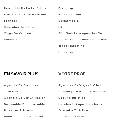
Promoción De La República
Branding
Dominicana En El Mercado
Brand Content
Francés
Social Media
Cápsulas De Sologne
PR
Vlogs De Vendée
Sitio Web Para Agencias De
Verychic
Viajes Y Operadores Turísticos
Trade Marketing
Influence
EN SAVOIR PLUS
VOTRE PROFIL
Agencia De Comunicación
Agencias De Viajes Y OTAs
Turística
Camping Y Hoteles Al Aire Libre
Agencia De Comunicación
Destino Turístico
Sostenible Y Responsable
Hoteles Y Grupos Hoteleros
Nuestros Artículos
Operador Turístico
Referencias De Nuestros
Viajes De Negocios