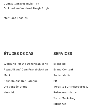
Contact@Travel-Insight.fr
Du Lundi Au Vendredi De 9h À 19h
Mentions Légales
ÉTUDES DE CAS
SERVICES
Werbung Für Die Dominikanische
Branding
Republik Auf Dem Französischen
Brand Content
Markt
Social Media
Kapseln Aus Der Sologne
PR
Die Vendée Vlogs
Website Für Reisebüros &
Verychic
Reiseveranstalter
Trade Marketing
Influence