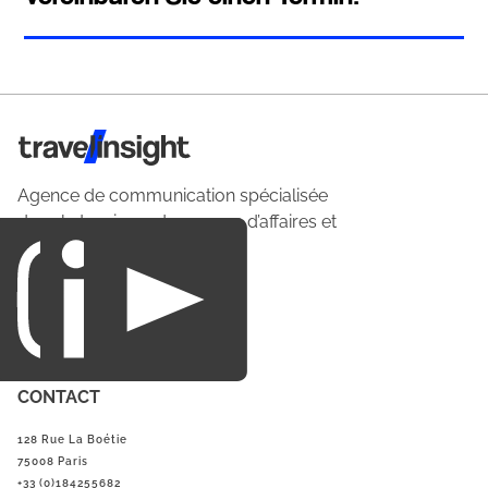
Travel Insight
Agence de communication spécialisée
dans le tourisme du voyage d’affaires et
du loisirs.
CONTACT
128 Rue La Boétie
75008 Paris
+33 (0)184255682