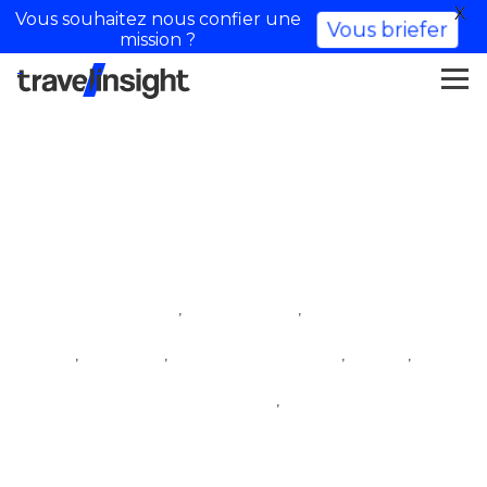
X
Vous souhaitez nous confier une
Vous briefer
mission ?
Marina De S
,
,
Dorf der Influencer
iftm top resa
Influencerin Familie
,
,
,
,
Lifestyle
Lifestyle-Influencerin
Reise
,
Reise-Influencer
travel