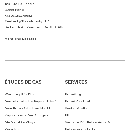
128 Rue La Boétie
75008 Paris
+33 (0)184255682
Contact@Travel-Insight.fr
Du Lundi Au Vendredi De 9h À 19h
Mentions Légales
ÉTUDES DE CAS
SERVICES
Werbung Für Die
Branding
Dominikanische Republik Auf
Brand Content
Dem Französischen Markt
Social Media
Kapseln Aus Der Sologne
PR
Die Vendée Vlogs
Website Für Reisebüros &
Verychic
Reiseveranstalter