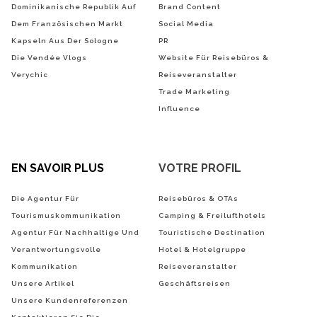
Dominikanische Republik Auf
Brand Content
Dem Französischen Markt
Social Media
Kapseln Aus Der Sologne
PR
Die Vendée Vlogs
Website Für Reisebüros &
Verychic
Reiseveranstalter
Trade Marketing
Influence
EN SAVOIR PLUS
VOTRE PROFIL
Die Agentur Für
Reisebüros & OTAs
Tourismuskommunikation
Camping & Freilufthotels
Agentur Für Nachhaltige Und
Touristische Destination
Verantwortungsvolle
Hotel & Hotelgruppe
Kommunikation
Reiseveranstalter
Unsere Artikel
Geschäftsreisen
Unsere Kundenreferenzen