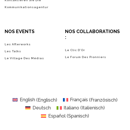
Kontaktieren Sie Die
Kommunikationsagentur
NOS EVENTS
NOS COLLABORATIONS
:
Les Afterworks
Le Clic D’Or
Les Talks
Le Forum Des Pionniers
Le Village Des Médias
English
(
Englisch
)
Français
(
Französisch
)
Deutsch
Italiano
(
Italienisch
)
Español
(
Spanisch
)