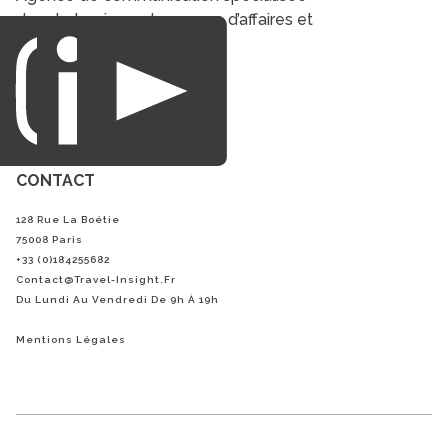
dans le tourisme du voyage d’affaires et
du loisirs.
CONTACT
128 Rue La Boétie
75008 Paris
+33 (0)184255682
Contact@Travel-Insight.fr
Du Lundi Au Vendredi De 9h À 19h
Mentions Légales