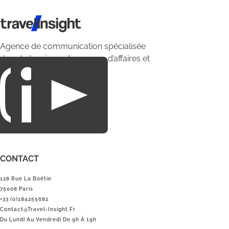
Travel Insight
Agence de communication spécialisée
dans le tourisme du voyage d’affaires et
du loisirs.
CONTACT
128 Rue La Boétie
75008 Paris
+33 (0)184255682
Contact@Travel-Insight.fr
Du Lundi Au Vendredi De 9h À 19h