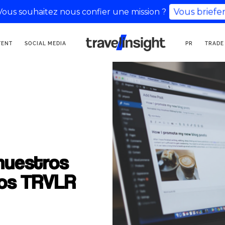
Vous souhaitez nous confier une mission ?
Vous briefer
AGENCIA DE
TENT
SOCIAL MEDIA
PR
TRADE
COMUNICACIÓN TURÍSTICA
nuestros
ios TRVLR