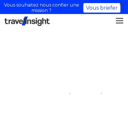
X
Vous souhaitez nous confier une
Vous briefer
mission ?
Nos curieux voyageurs –
Influencer de viajes
,
,
aldea de influencers
iftm top resa
influencer de viajes