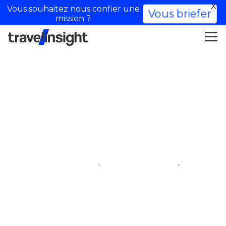
X
Vous souhaitez nous confier une
Vous briefer
mission ?
Nos curieux voyageurs –
Influencer di viaggio
,
,
iftm top resa
influencer di viaggio
villaggio degli influencer