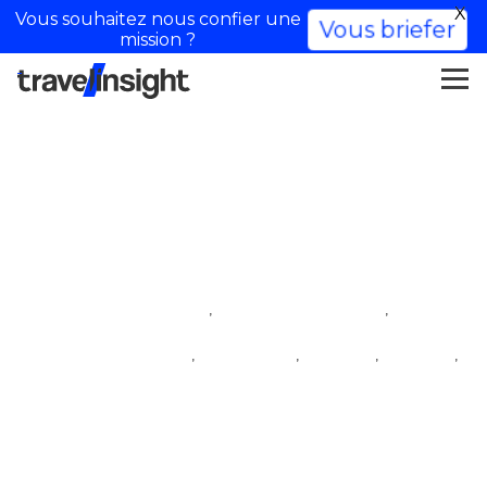
X
Vous souhaitez nous confier une
Vous briefer
mission ?
Esploratore di Parigi
,
,
iftm top resa
influencer di lifestyle
,
,
,
,
influencer di viaggio
stile di vita
viaggio
viaggio
villaggio degli influencer