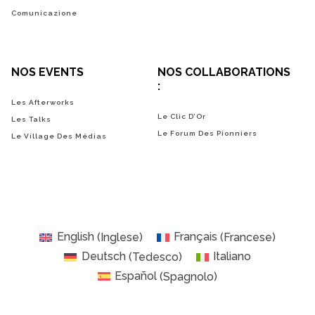
Comunicazione
NOS EVENTS
NOS COLLABORATIONS
:
Les Afterworks
Le Clic D’Or
Les Talks
Le Forum Des Pionniers
Le Village Des Médias
English
(
Inglese
)
Français
(
Francese
)
Deutsch
(
Tedesco
)
Italiano
Español
(
Spagnolo
)