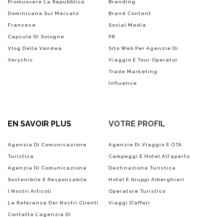
Promuovere La Repubblica
Branding
Dominicana Sul Mercato
Brand Content
Francese
Social Media
Capsule Di Sologne
PR
Vlog Della Vandea
Sito Web Per Agenzie Di
Verychic
Viaggio E Tour Operator
Trade Marketing
Influence
EN SAVOIR PLUS
VOTRE PROFIL
Agenzia Di Comunicazione
Agenzie Di Viaggio E OTA
Turistica
Campeggi E Hotel All’aperto
Agenzia Di Comunicazione
Destinazione Turistica
Sostenibile E Responsabile
Hotel E Gruppi Alberghieri
I Nostri Articoli
Operatore Turistico
Le Referenze Dei Nostri Clienti
Viaggi D’affari
Contatta L’agenzia Di