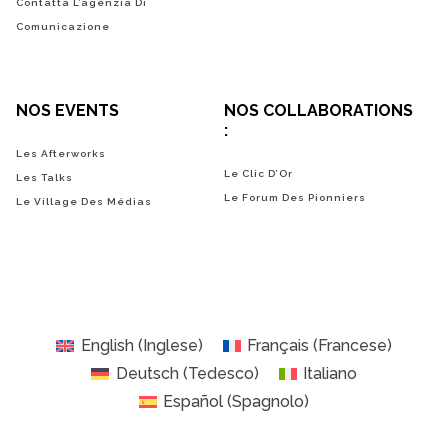
Contatta L’agenzia Di
Comunicazione
NOS EVENTS
NOS COLLABORATIONS
:
Les Afterworks
Le Clic D’Or
Les Talks
Le Forum Des Pionniers
Le Village Des Médias
English
(
Inglese
)
Français
(
Francese
)
Deutsch
(
Tedesco
)
Italiano
Español
(
Spagnolo
)