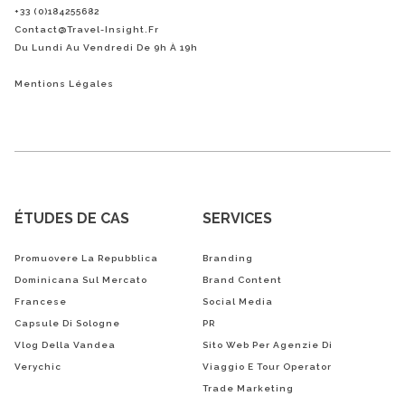
+33 (0)184255682
Contact@Travel-Insight.fr
Du Lundi Au Vendredi De 9h À 19h
Mentions Légales
ÉTUDES DE CAS
SERVICES
Promuovere La Repubblica
Branding
Dominicana Sul Mercato
Brand Content
Francese
Social Media
Capsule Di Sologne
PR
Vlog Della Vandea
Sito Web Per Agenzie Di
Verychic
Viaggio E Tour Operator
Trade Marketing