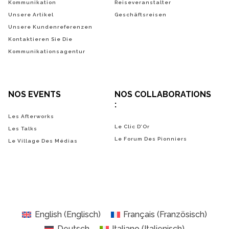
Kommunikation
Reiseveranstalter
Unsere Artikel
Geschäftsreisen
Unsere Kundenreferenzen
Kontaktieren Sie Die
Kommunikationsagentur
NOS EVENTS
NOS COLLABORATIONS
:
Les Afterworks
Le Clic D’Or
Les Talks
Le Forum Des Pionniers
Le Village Des Médias
English
(
Englisch
)
Français
(
Französisch
)
Deutsch
Italiano
(
Italienisch
)