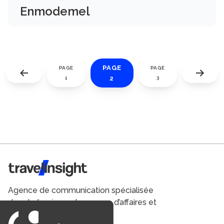
Enmodemel
PAGE
PAGE
PAGE
2
1
3
Travel Insight
Agence de communication spécialisée
dans le tourisme du voyage d’affaires et
du loisirs.