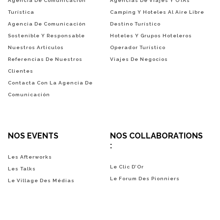
Agencia De Comunicación
Agencias De Viajes Y OTAs
Turística
Camping Y Hoteles Al Aire Libre
Agencia De Comunicación
Destino Turístico
Sostenible Y Responsable
Hoteles Y Grupos Hoteleros
Nuestros Artículos
Operador Turístico
Referencias De Nuestros
Viajes De Negocios
Clientes
Contacta Con La Agencia De
Comunicación
NOS EVENTS
NOS COLLABORATIONS
:
Les Afterworks
Le Clic D’Or
Les Talks
Le Forum Des Pionniers
Le Village Des Médias