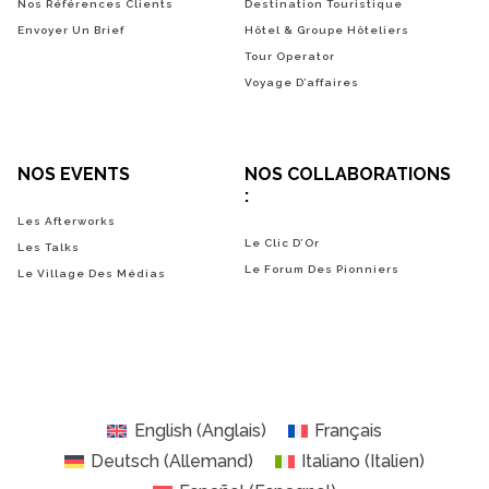
Nos Références Clients
Destination Touristique
Envoyer Un Brief
Hôtel & Groupe Hôteliers
Tour Operator
Voyage D’affaires
NOS EVENTS
NOS COLLABORATIONS
:
Les Afterworks
Le Clic D’Or
Les Talks
Le Forum Des Pionniers
Le Village Des Médias
English
(
Anglais
)
Français
Deutsch
(
Allemand
)
Italiano
(
Italien
)