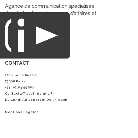
Agence de communication spécialisée
dans le tourisme du voyage d’affaires et
du loisirs.
CONTACT
128 Rue La Boétie
75008 Paris
+33 (0)184255682
Contact@Travel-Insight.fr
Du Lundi Au Vendredi De 9h À 19h
Mentions Légales