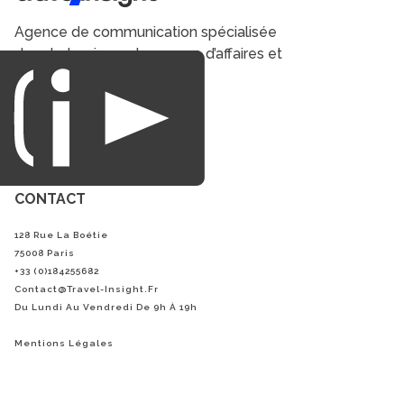
Agence de communication spécialisée
dans le tourisme du voyage d’affaires et
du loisirs.
CONTACT
128 Rue La Boétie
75008 Paris
+33 (0)184255682
Contact@Travel-Insight.fr
Du Lundi Au Vendredi De 9h À 19h
Mentions Légales