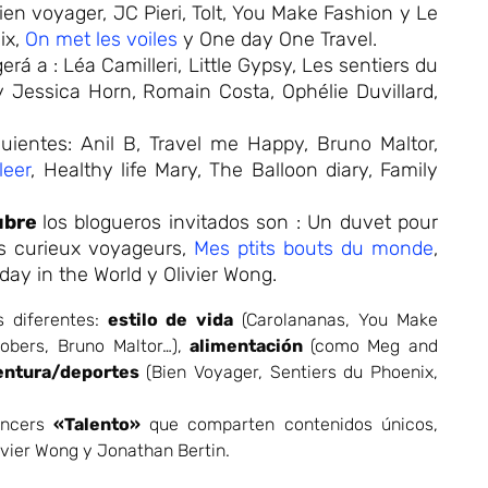
ien voyager, JC Pieri, Tolt, You Make Fashion y Le
ix,
On met les voiles
y One day One Travel.
erá a : Léa Camilleri, Little Gypsy, Les sentiers du
y Jessica Horn, Romain Costa, Ophélie Duvillard,
iguientes: Anil B, Travel me Happy, Bruno Maltor,
leer
, Healthy life Mary, The Balloon diary, Family
ubre
los blogueros invitados son : Un duvet pour
os curieux voyageurs,
Mes ptits bouts du monde
,
day in the World y Olivier Wong.
es diferentes:
estilo de vida
(Carolananas, You Make
obers, Bruno Maltor…),
alimentación
(como Meg and
entura/deportes
(Bien Voyager, Sentiers du Phoenix,
encers
«Talento»
que comparten contenidos únicos,
ivier Wong y Jonathan Bertin.