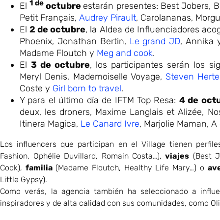
1 de
El
octubre
estarán presentes: Best Jobers, B
Petit Français,
Audrey Pirault
, Carolananas, Morgu
El
2 de octubre
, la Aldea de Influenciadores acog
Phoenix, Jonathan Bertin,
Le grand JD
, Annika 
Madame Floutch y
Meg and cook
.
El
3 de octubre
, los participantes serán los s
Meryl Denis, Mademoiselle Voyage,
Steven Herte
Coste y
Girl born to travel
.
Y para el último día de IFTM Top Resa:
4 de oct
deux, les droners, Maxime Langlais et Alizée, N
Itinera Magica,
Le Canard Ivre
, Marjolie Maman, A 
Los influencers que participan en el Village tienen perfil
Fashion, Ophélie Duvillard, Romain Costa…),
viajes
(Best J
Cook),
familia
(Madame Floutch, Healthy Life Mary…) o
av
Little Gypsy).
Como verás, la agencia también ha seleccionado a influ
inspiradores y de alta calidad con sus comunidades, como Ol