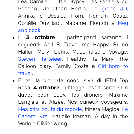
Léa Camilleri, Little Gypsy, Les sentiers du
Phoenix, Jonathan Bertin,
Le grand JD
,
Annika e Jessica Horn, Romain Costa,
Ophélie Duvillard, Madame Floutch e
Meg
and cook
.
Il
3 ottobre
i partecipanti saranno i
seguenti: Anil B, Travel me Happy, Bruno
Maltor, Meryl Denis, Mademoiselle Voyage,
Steven Herteleer
, Healthy life Mary, The
Balloon diary, Family Coste e
Girl born to
travel
.
E per la giornata conclusiva di IFTM Top
Resa:
4 ottobre
, i blogger ospiti sono : Un
duvet pour deux, les droners, Maxime
Langlais et Alizée, Nos curieux voyageurs,
Mes ptits bouts du monde
, Itinera Magica,
Le
Canard Ivre
, Marjolie Maman, A day in the
World e Olivier Wong.