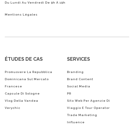
Du Lundi Au Vendredi De 9h À 19h
Mentions Légales
ÉTUDES DE CAS
SERVICES
Promuovere La Repubblica
Branding
Dominicana Sul Mercato
Brand Content
Francese
Social Media
Capsule Di Sologne
PR
Vlog Della Vandea
Sito Web Per Agenzie Di
Verychic
Viaggio E Tour Operator
Trade Marketing
Influence