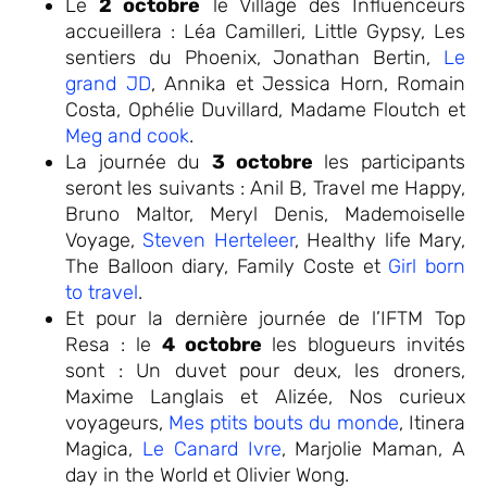
Le
2 octobre
le Village des Influenceurs
accueillera : Léa Camilleri, Little Gypsy, Les
sentiers du Phoenix, Jonathan Bertin,
Le
grand JD
, Annika et Jessica Horn, Romain
Costa, Ophélie Duvillard, Madame Floutch et
Meg and cook
.
La journée du
3 octobre
les participants
seront les suivants : Anil B, Travel me Happy,
Bruno Maltor, Meryl Denis, Mademoiselle
Voyage,
Steven Herteleer
, Healthy life Mary,
The Balloon diary, Family Coste et
Girl born
to travel
.
Et pour la dernière journée de l’IFTM Top
Resa : le
4 octobre
les blogueurs invités
sont : Un duvet pour deux, les droners,
Maxime Langlais et Alizée, Nos curieux
voyageurs,
Mes ptits bouts du monde
, Itinera
Magica,
Le Canard Ivre
, Marjolie Maman, A
day in the World et Olivier Wong.