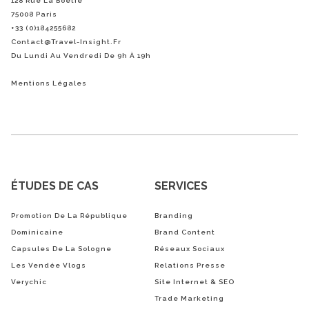
128 Rue La Boétie
75008 Paris
+33 (0)184255682
Contact@Travel-Insight.fr
Du Lundi Au Vendredi De 9h À 19h
Mentions Légales
ÉTUDES DE CAS
SERVICES
Promotion De La République
Branding
Dominicaine
Brand Content
Capsules De La Sologne
Réseaux Sociaux
Les Vendée Vlogs
Relations Presse
Verychic
Site Internet & SEO
Trade Marketing