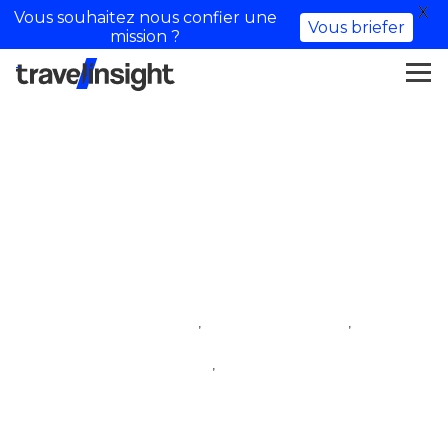
X
Vous souhaitez nous confier une
Vous briefer
mission ?
Audrey Pirault –
Influenceuse Lifestyle
,
,
iftm top resa
influenceur voyage
,
influenceuse lifestyle
village des influenceurs