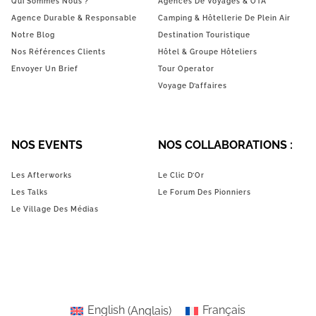
Qui Sommes Nous ?
Agences De Voyages & OTA
Agence Durable & Responsable
Camping & Hôtellerie De Plein Air
Notre Blog
Destination Touristique
Nos Références Clients
Hôtel & Groupe Hôteliers
Envoyer Un Brief
Tour Operator
Voyage D’affaires
NOS EVENTS
NOS COLLABORATIONS :
Les Afterworks
Le Clic D’Or
Les Talks
Le Forum Des Pionniers
Le Village Des Médias
English
(
Anglais
)
Français