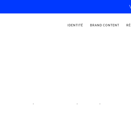
IDENTITÉ
BRAND CONTENT
RÉ
Laurine_mn
,
,
,
iftm top resa
influenceur voyage
lifestyle
village des in