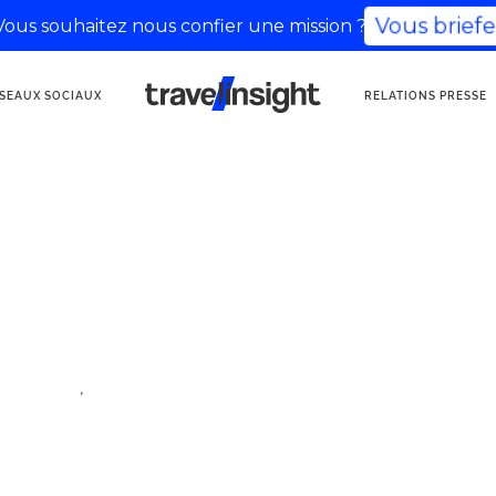
Vous souhaitez nous confier une mission ?
Vous briefer
AGENCE DE
SEAUX SOCIAUX
RELATIONS PRESSE
COMMUNICATION
TOURISME
,
fluenceurs
voyage