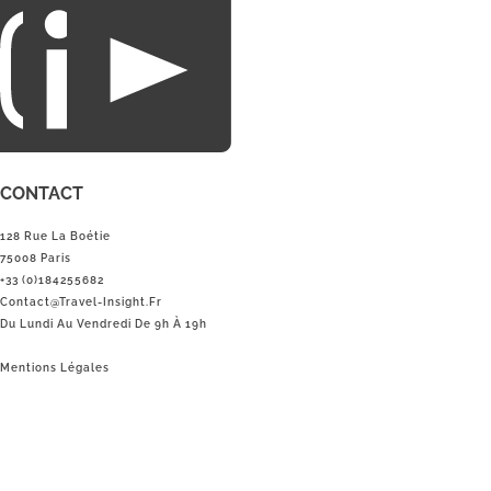
du loisirs.
CONTACT
128 Rue La Boétie
75008 Paris
+33 (0)184255682
Contact@Travel-Insight.fr
Du Lundi Au Vendredi De 9h À 19h
Mentions Légales