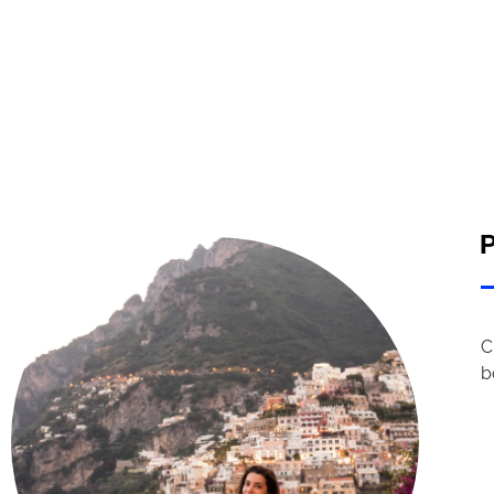
P
C
b