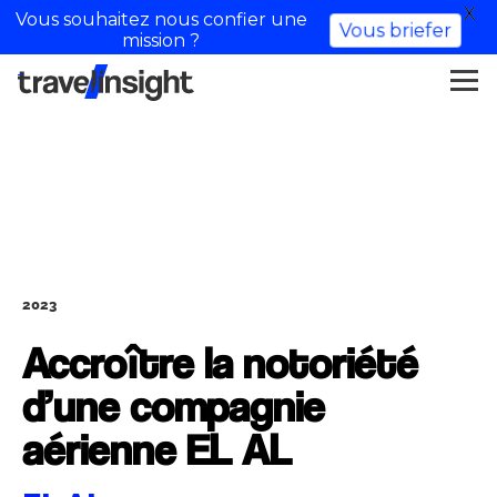
X
Vous souhaitez nous confier une
Vous briefer
mission ?
2023
Accroître la notoriété
d’une compagnie
aérienne EL AL