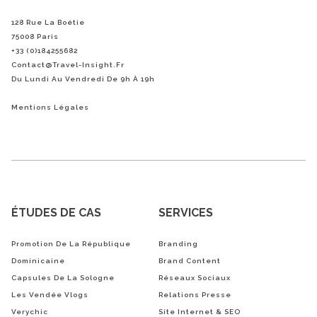
128 Rue La Boétie
75008 Paris
+33 (0)184255682
Contact@Travel-Insight.fr
Du Lundi Au Vendredi De 9h À 19h
Mentions Légales
ÉTUDES DE CAS
SERVICES
Promotion De La République
Branding
Dominicaine
Brand Content
Capsules De La Sologne
Réseaux Sociaux
Les Vendée Vlogs
Relations Presse
Verychic
Site Internet & SEO