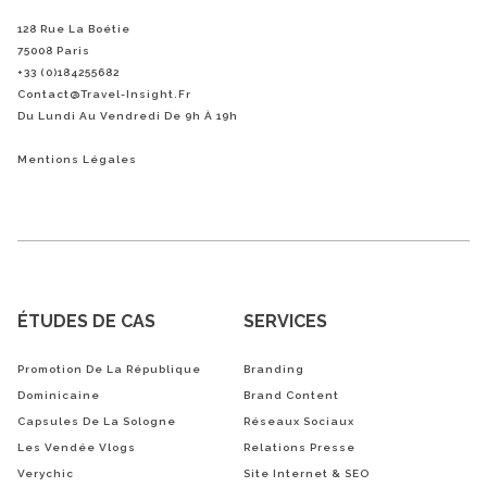
128 Rue La Boétie
75008 Paris
+33 (0)184255682
Contact@Travel-Insight.fr
Du Lundi Au Vendredi De 9h À 19h
Mentions Légales
ÉTUDES DE CAS
SERVICES
Promotion De La République
Branding
Dominicaine
Brand Content
Capsules De La Sologne
Réseaux Sociaux
Les Vendée Vlogs
Relations Presse
Verychic
Site Internet & SEO