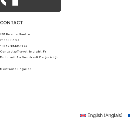
CONTACT
128 Rue La Boétie
75008 Paris
+33 (0)184255682
Contact@Travel-Insight.fr
Du Lundi Au Vendredi De 9h À 19h
Mentions Légales
English
(
Anglais
)