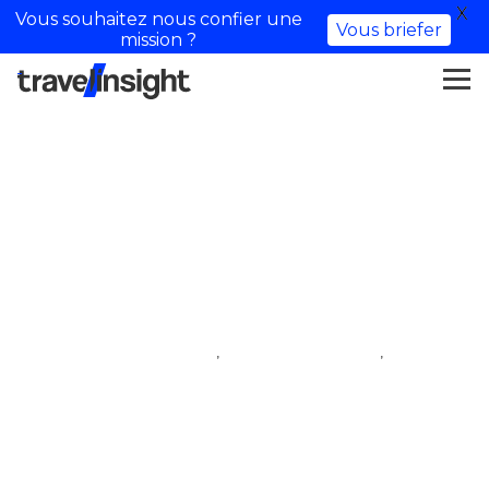
X
Vous souhaitez nous confier une
Vous briefer
mission ?
Mes ptits bouts du monde
– Influenceuse Voyage
,
,
iftm top resa
influenceur voyage
village des influenceurs