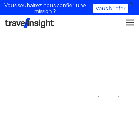
X
Vous souhaitez nous confier une
Vous briefer
mission ?
Wonguy – Talent
,
,
,
iftm top resa
influenceur voyage
talent
village des influenceurs