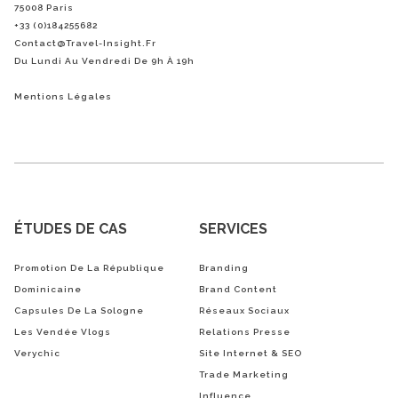
75008 Paris
+33 (0)184255682
Contact@Travel-Insight.fr
Du Lundi Au Vendredi De 9h À 19h
Mentions Légales
ÉTUDES DE CAS
SERVICES
Promotion De La République
Branding
Dominicaine
Brand Content
Capsules De La Sologne
Réseaux Sociaux
Les Vendée Vlogs
Relations Presse
Verychic
Site Internet & SEO
Trade Marketing
Influence