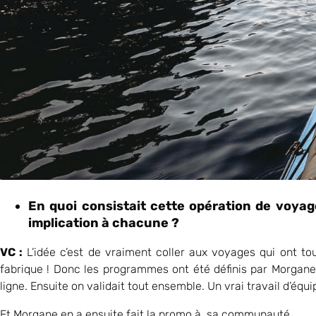
En quoi consistait cette opération de voya
implication à chacune ?
VC :
L’idée c’est de vraiment coller aux voyages qui ont 
fabrique ! Donc les programmes ont été définis par Morgane,
ligne. Ensuite on validait tout ensemble. Un vrai travail d’équ
Et Morgane en a ensuite fait la promo à sa communauté.