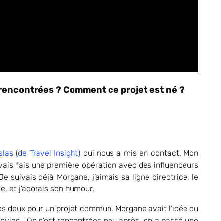
encontrées ? Comment ce projet est né ?
slas (de Travel Insight)
qui nous a mis en contact. Mon
avais fais une première opération avec des influenceurs
Je suivais déjà Morgane, j’aimais sa ligne directrice, le
gée, et j’adorais son humour.
es deux pour un projet commun. Morgane avait l’idée du
 envies… On s’est rencontrées peu après, on a passé une