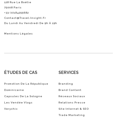
128 Rue La Boétie
75008 Paris
+33 (0)184255682
Contact@Travel-Insight.fr
Du Lundi Au Vendredi De 9h À 19h
Mentions Légales
ÉTUDES DE CAS
SERVICES
Promotion De La République
Branding
Dominicaine
Brand Content
Capsules De La Sologne
Réseaux Sociaux
Les Vendée Vlogs
Relations Presse
Verychic
Site Internet & SEO
Trade Marketing