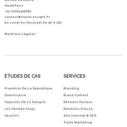
75008 Paris
+33 (0)184255682
Contact@Travel-Insight.fr
Du Lundi Au Vendredi De 9h À 19h
Mentions Légales
ÉTUDES DE CAS
SERVICES
Promotion De La République
Branding
Dominicaine
Brand Content
Capsules De La Sologne
Réseaux Sociaux
Les Vendée Vlogs
Relations Presse
Verychic
Site Internet & SEO
Trade Marketing