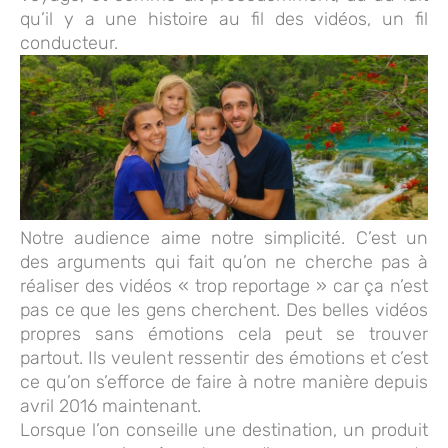
qu’il y a une histoire au fil des vidéos, un fil
conducteur.
Notre audience aime notre simplicité. C’est un
des arguments qui fait qu’on ne cherche pas à
réaliser des vidéos « trop reportage » car ça n’est
pas ce que les gens cherchent. Des belles vidéos
propres sans émotions cela peut se trouver
partout. Ils veulent ressentir des émotions et c’est
ce qu’on s’efforce de faire à notre manière depuis
avril 2016 maintenant.
Lorsque l’on conseille une destination, un produit