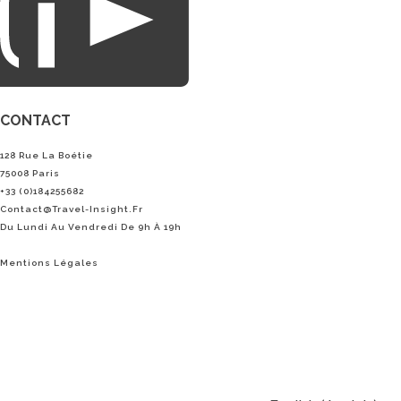
CONTACT
128 Rue La Boétie
75008 Paris
+33 (0)184255682
Contact@Travel-Insight.fr
Du Lundi Au Vendredi De 9h À 19h
Mentions Légales