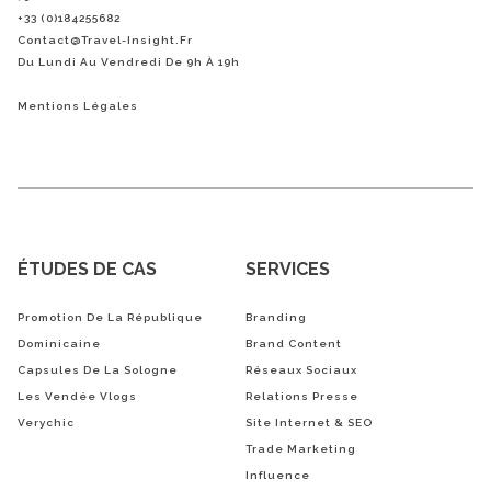
+33 (0)184255682
Contact@Travel-Insight.fr
Du Lundi Au Vendredi De 9h À 19h
Mentions Légales
ÉTUDES DE CAS
SERVICES
Promotion De La République
Branding
Dominicaine
Brand Content
Capsules De La Sologne
Réseaux Sociaux
Les Vendée Vlogs
Relations Presse
Verychic
Site Internet & SEO
Trade Marketing
Influence