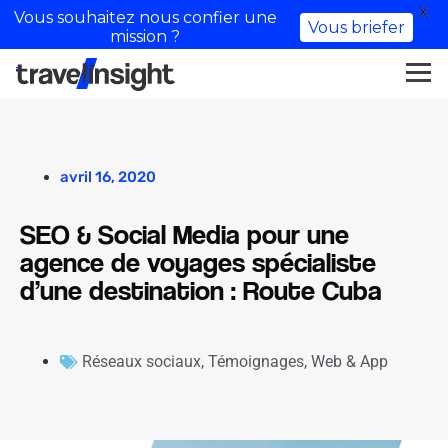
X
Vous souhaitez nous confier une
Vous briefer
mission ?
avril 16, 2020
SEO & Social Media pour une
agence de voyages spécialiste
d’une destination : Route Cuba
Réseaux sociaux
,
Témoignages
,
Web & App