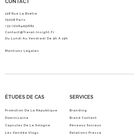
CONTACT
128 Rue La Boétie
75008 Paris
+33 (0)184255682
Contact@Travel-Insight.fr
Du Lundi Au Vendredi De 9h À 19h
Mentions Légales
ÉTUDES DE CAS
SERVICES
Promotion De La République
Branding
Dominicaine
Brand Content
Capsules De La Sologne
Réseaux Sociaux
Les Vendée Vlogs
Relations Presse